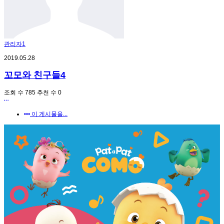
관리자1
2019.05.28
꼬모와 친구들4
조회 수
785
추천 수
0
이 게시물을...