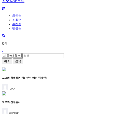
꼬모 다운로드
최신순
조회순
추천순
댓글순
검색
취소
검색
꼬모와 함께하는 임산부석 배려 캠페인!
꼬모
꼬모와 친구들4
관리자1