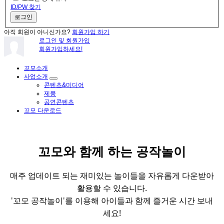
ID/PW 찾기
로그인
아직 회원이 아니신가요?
회원가입 하기
로그인 및 회원가입
회원가입하세요!
꼬모소개
사업소개
콘텐츠&미디어
제품
공연콘텐츠
Como and Play
꼬모 다운로드
창의력이 쑥쑥!꼬모 공작놀이 자료를 제공 합니다
꼬모와 함께 하는 공작놀이
매주 업데이트 되는 재미있는 놀이들을 자유롭게 다운받아
활용할 수 있습니다.
'꼬모 공작놀이'를 이용해 아이들과 함께 즐거운 시간 보내
세요!