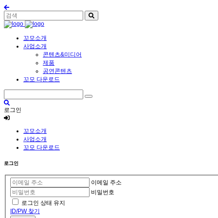
꼬모소개
사업소개
콘텐츠&미디어
제품
공연콘텐츠
꼬모 다운로드
로그인
꼬모소개
사업소개
꼬모 다운로드
로그인
이메일 주소
비밀번호
로그인 상태 유지
ID/PW 찾기