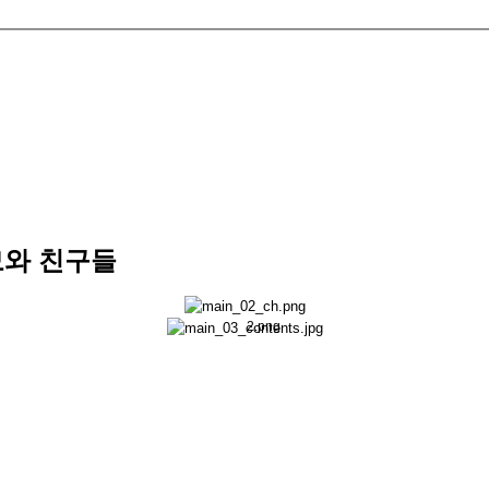
꼬모와 함께 놀다 보면 몸도
토닥토닥 꼬모, 말괄량이 꼬
힘센 아기오리 우바, 사고
신나게 놀고 즐겁게 배워요
Vision
모와 친구들
Content Power
1300
놀이와 교육을 결합시켜 
콘텐츠 수
이들이 행복해지는 그날까지 꼬모가 
아이들이 공감하고 위로해 
4,140
부모님이 안심하고 보여줄
다.
누적 조회수