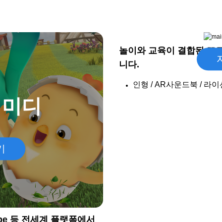
3,850
놀이와 교육이 결합된 꼬
누적 구독자
니다.
인형 / AR사운드북 / 라
 미디
.
기
be 등 전세계 플랫폼에서