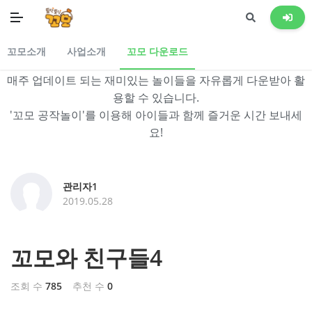
창의력이 쑥쑥!꼬모 공작놀이 자료를 제공 합니다
꼬모와 함께 하는 공작놀이
꼬모소개
사업소개
꼬모 다운로드
매주 업데이트 되는 재미있는 놀이들을 자유롭게 다운받아 활
용할 수 있습니다.
'꼬모 공작놀이'를 이용해 아이들과 함께 즐거운 시간 보내세
요!
관리자1
2019.05.28
꼬모와 친구들4
조회 수
785
추천 수
0