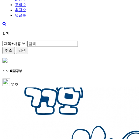
조회순
추천순
댓글순
검색
취소
검색
꼬모 색칠공부
꼬모