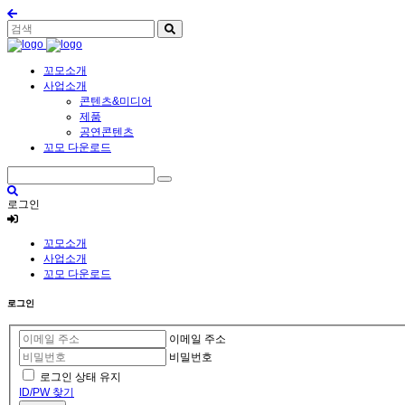
꼬모소개
사업소개
콘텐츠&미디어
제품
공연콘텐츠
꼬모 다운로드
로그인
꼬모소개
사업소개
꼬모 다운로드
로그인
이메일 주소
비밀번호
로그인 상태 유지
ID/PW 찾기