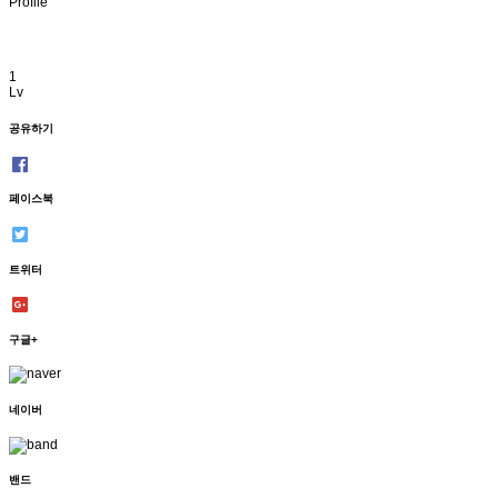
1
Lv
공유하기
페이스북
트위터
구글+
네이버
밴드