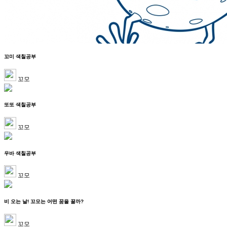
꼬미 색칠공부
꼬모
또또 색칠공부
꼬모
우바 색칠공부
꼬모
비 오는 날! 꼬모는 어떤 꿈을 꿀까?
꼬모