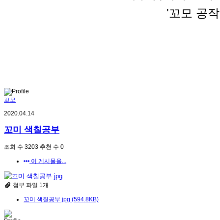
'꼬모 공
꼬모
2020.04.14
꼬미 색칠공부
조회 수
3203
추천 수
0
이 게시물을...
첨부 파일 1개
꼬미 색칠공부.jpg (594.8KB)