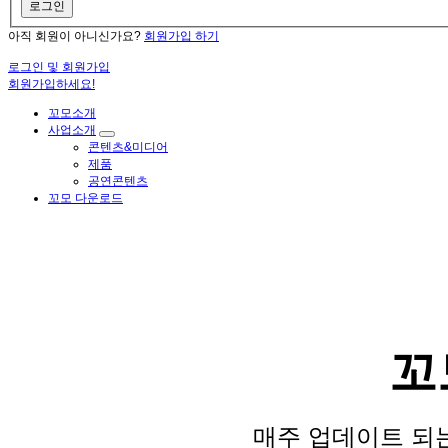
로그인
아직 회원이 아니신가요?
회원가입 하기
로그인 및 회원가입
회원가입하세요!
꼬모소개
사업소개
콘텐츠&미디어
제품
공연콘텐츠
꼬모 다운로드
Como and
꼬
창의력이 쑥쑥!꼬모 공작
매주 업데이트 되